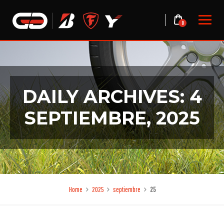
Skip
to
0
content
DAILY ARCHIVES: 4
SEPTIEMBRE, 2025
Home
2025
septiembre
25