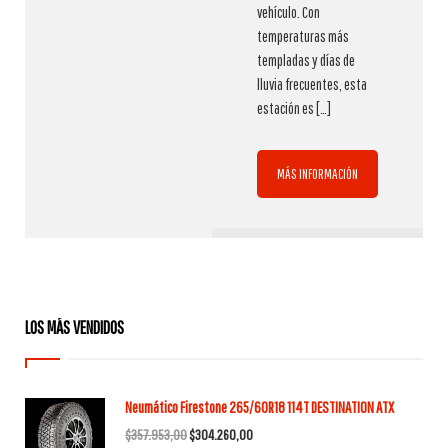
vehículo. Con
temperaturas más
templadas y días de
lluvia frecuentes, esta
estación es
[…]
MÁS INFORMACIÓN
LOS MÁS VENDIDOS
Neumático Firestone 265/60R18 114T DESTINATION ATX
El
El
$
357.953,00
$
304.260,00