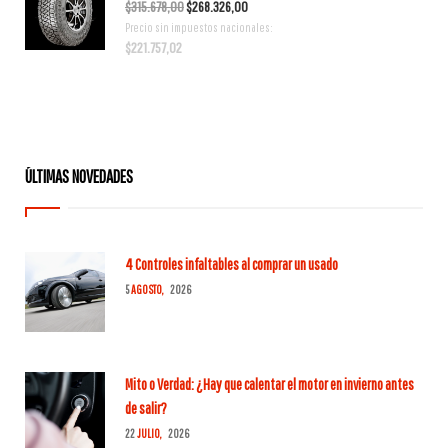
El
El
$
315.678,00
$
268.326,00
Precio sin impuestos nacionales:
precio
precio
$
221.757,02
original
actual
era:
es:
$315.678,00.
$268.326,00.
ÚLTIMAS NOVEDADES
4 Controles infaltables al comprar un usado
5
AGOSTO,
2026
Mito o Verdad: ¿Hay que calentar el motor en invierno antes
de salir?
22
JULIO,
2026