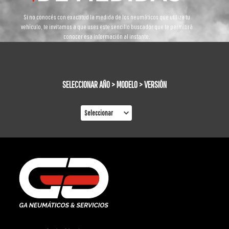
Si no conocés con exactitud la medida de los neumáticos que utiliza tu
vehículo, te invitamos a que uses este sencillo buscador que te permitirá
conocer esa información al instante.
SELECCIONAR AÑO > MODELO > VERSIÓN