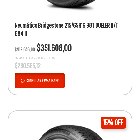
Neumático Bridgestone 215/65R16 98T DUELER H/T
684 II
El
El
$
351.608,00
$
413.656,00
precio
precio
original
actual
Precio sin impuestos nacionales:
$
290.585,12
era:
es:
$413.656,00.
$351.608,00.
CONSULTAR X WHATSAPP
15% OFF