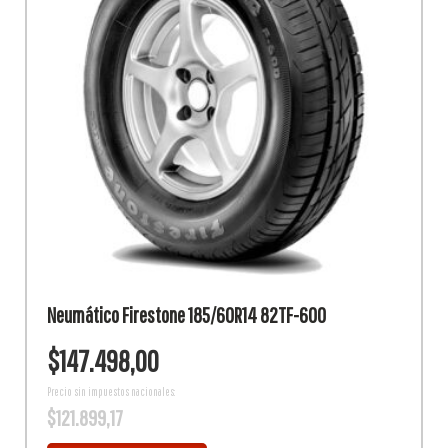
Neumático Firestone 185/60R14 82TF-600
$
147.498,00
Precio sin impuestos nacionales:
$
121.899,17