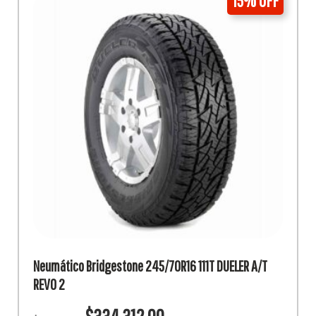
15% OFF
Neumático Bridgestone 245/70R16 111T DUELER A/T
REVO 2
El
El