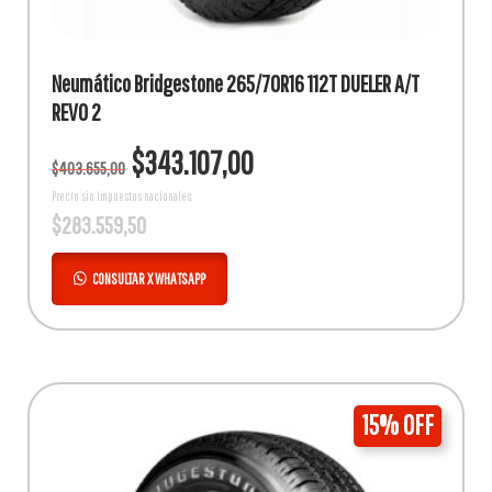
Neumático Bridgestone 265/70R16 112T DUELER A/T
REVO 2
El
El
$
343.107,00
$
403.655,00
precio
precio
original
actual
Precio sin impuestos nacionales:
$
283.559,50
era:
es:
$403.655,00.
$343.107,00.
CONSULTAR X WHATSAPP
15% OFF