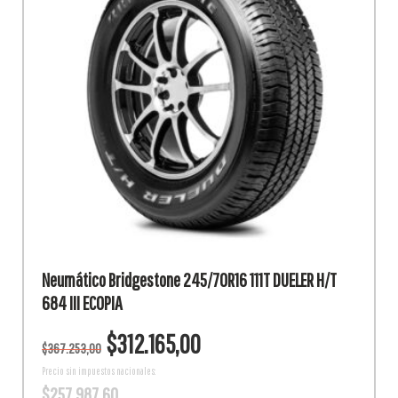
Neumático Bridgestone 245/70R16 111T DUELER H/T
684 III ECOPIA
El
El
$
312.165,00
$
367.253,00
precio
precio
original
actual
Precio sin impuestos nacionales:
$
257.987,60
era:
es: