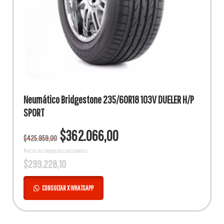
Neumático Bridgestone 235/60R18 103V DUELER H/P
SPORT
El
El
$
362.066,00
$
425.959,00
precio
precio
original
actual
Precio sin impuestos nacionales:
$
299.228,10
era:
es:
$425.959,00.
$362.066,00.
CONSULTAR X WHATSAPP