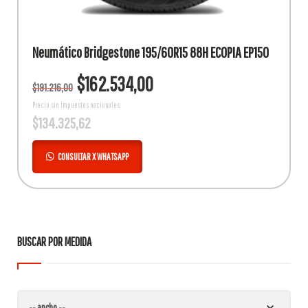
Neumático Bridgestone 195/60R15 88H ECOPIA EP150
El
El
$
162.534,00
$
191.216,00
precio
precio
original
actual
Precio sin impuestos nacionales:
$
134.325,62
era:
es:
$191.216,00.
$162.534,00.
CONSULTAR X WHATSAPP
BUSCAR POR MEDIDA