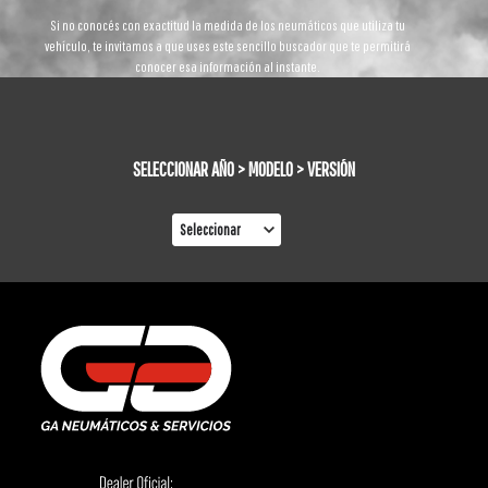
Si no conocés con exactitud la medida de los neumáticos que utiliza tu
vehículo, te invitamos a que uses este sencillo buscador que te permitirá
conocer esa información al instante.
SELECCIONAR AÑO > MODELO > VERSIÓN