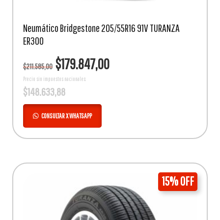
Neumático Bridgestone 205/55R16 91V TURANZA
ER300
El
El
$
179.847,00
$
211.585,00
precio
precio
original
actual
Precio sin impuestos nacionales:
$
148.633,88
era:
es:
$211.585,00.
$179.847,00.
CONSULTAR X WHATSAPP
15% OFF