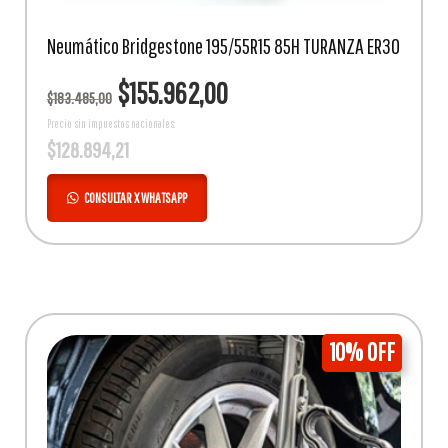
Neumático Bridgestone 195/55R15 85H TURANZA ER30
El
El
$
155.962,00
$
183.485,00
precio
precio
original
actual
Precio sin impuestos nacionales:
$
128.894,21
era:
es:
$183.485,00.
$155.962,00.
CONSULTAR X WHATSAPP
10% OFF