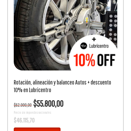
Rotación, alineación y balanceo Autos + descuento
10% en Lubricentro
El
El
$
55.800,00
$
62.000,00
precio
precio
original
actual
Precio sin impuestos nacionales:
$
46.115,70
era:
es:
$62.000,00.
$55.800,00.