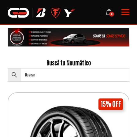
Skip
to
0
content
Buscá tu Neumático
15% OFF