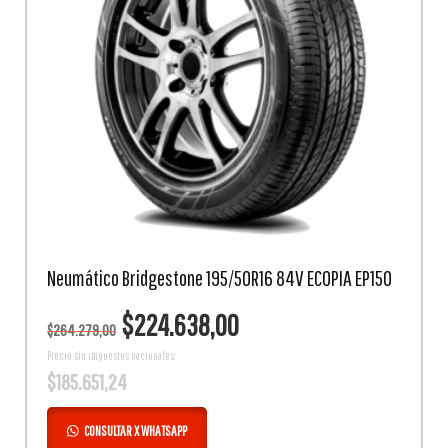
Neumático Bridgestone 195/50R16 84V ECOPIA EP150
El
El
$
224.638,00
$
264.279,00
precio
precio
original
actual
Precio sin impuestos nacionales:
$
185.651,24
era:
es:
$264.279,00.
$224.638,00.
CONSULTAR X WHATSAPP