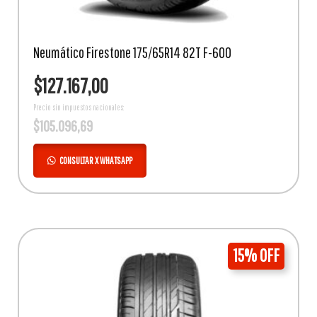
Neumático Firestone 175/65R14 82T F-600
$
127.167,00
Precio sin impuestos nacionales:
$
105.096,69
CONSULTAR X WHATSAPP
15% OFF