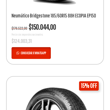
Neumático Bridgestone 185/60R15 88H ECOPIA EP150
El
El
$
150.044,00
$
176.522,00
precio
precio
original
actual
Precio sin impuestos nacionales:
$
124.003,31
era:
es:
$176.522,00.
$150.044,00.
CONSULTAR X WHATSAPP
15% OFF