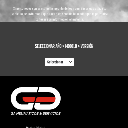
Si no conocés con exactitud la medida de los neumáticos que utiliza tu
vehículo, te invitamos a que uses este sencillo buscador que te permitirá
conocer esa información al instante.
SELECCIONAR AÑO > MODELO > VERSIÓN