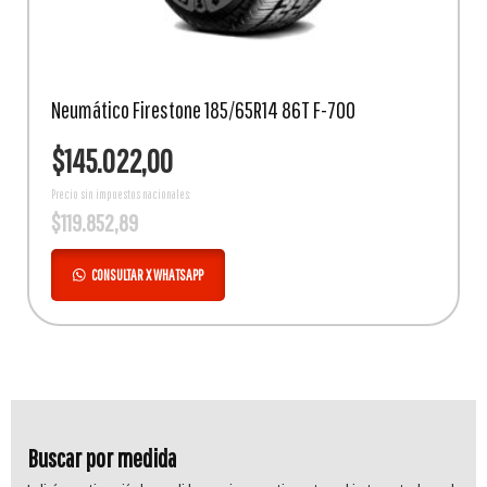
Neumático Firestone 185/65R14 86T F-700
$
145.022,00
Precio sin impuestos nacionales:
$
119.852,89
CONSULTAR X WHATSAPP
Buscar por medida