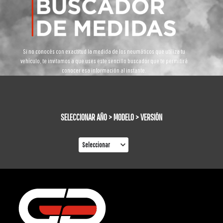
Si no conocés con exactitud la medida de los neumáticos que utiliza tu
vehículo, te invitamos a que uses este sencillo buscador que te permitirá
conocer esa información al instante.
SELECCIONAR AÑO > MODELO > VERSIÓN