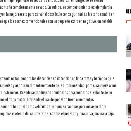
za el mejor equilibrio en todas las situaciones; sin embargo, no se sienta
de montaña completamente nevado. En subida, su comportamiento es ejemplar: la
ÚL
yen la mejor receta para salvar el obstáculo con seguridad. La historia cambia en
as que los coches convencionales con un pequeño extra en negativo, un notable
largando notablemente las distancias de detención en línea recta y haciendo de la
las ruedas y aseguran el mantenimiento de la direccionalidad, pero si se rueda a una
s electrónicos. Cuando se conduce en pendientes descendentes al volante de un
imo el freno motor, limitando el uso del pedal de freno a momentos
tamiento habitual de los vehículos que equipan cadenas para nieve en el eje
lifica el efecto del sobreviraje si se toca el pedal en plena curva, incluso a baja