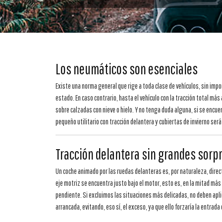
Los neumáticos son esenciales
Existe una norma general que rige a toda clase de vehículos, sin imp
estado. En caso contrario, hasta el vehículo con la tracción total 
sobre calzadas con nieve o hielo. Y no tenga duda alguna, si se encu
pequeño utilitario con tracción delantera y cubiertas de invierno se
Tracción delantera sin grandes sorp
Un coche animado por las ruedas delanteras es, por naturaleza, directo
eje motriz se encuentra justo bajo el motor, esto es, en la mitad más 
pendiente. Si excluimos las situaciones más delicadas, no deben apli
arrancada, evitando, eso sí, el exceso, ya que ello forzaría la entrada 