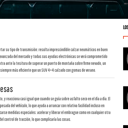
LO
ortar su tipo de transmisión: resulta imprescindible calzar neumáticos en buen
más avanzada del mercado y todas sus ayudas electrónicas se verá comprometido
entra ante la tesitura de superar un puerto de montaña sobre firme nevado, un
rá siempre más eficiente que un SUV 4×4 calzado con gomas de verano.
resas
, y reacciona casi igual que cuando se guía sobre asfalto seco en el día a día. El
pesada del vehículo, lo que ayuda a arrancar con relativa facilidad incluso en
carse medidas especiales: acelerar y liberar el embrague como en cualquier otra
del control de tracción, lo que complicaría las cosas.