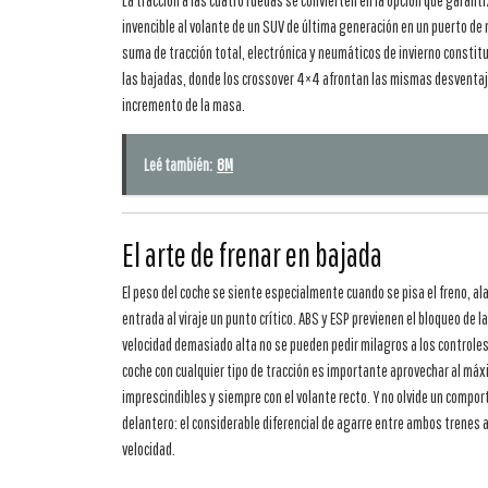
La tracción a las cuatro ruedas se convierten en la opción que garanti
invencible al volante de un SUV de última generación en un puerto 
suma de tracción total, electrónica y neumáticos de invierno constitu
las bajadas, donde los crossover 4×4 afrontan las mismas desventaj
incremento de la masa.
Leé también:
8M
El arte de frenar en bajada
El peso del coche se siente especialmente cuando se pisa el freno, a
entrada al viraje un punto crítico. ABS y ESP previenen el bloqueo de 
velocidad demasiado alta no se pueden pedir milagros a los controle
coche con cualquier tipo de tracción es importante aprovechar al máx
imprescindibles y siempre con el volante recto. Y no olvide un compor
delantero: el considerable diferencial de agarre entre ambos trenes amp
velocidad.