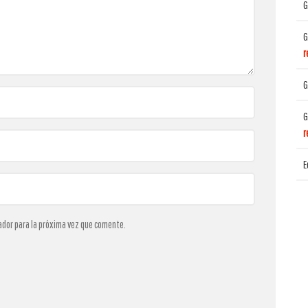
G
G
r
G
G
r
E
ador para la próxima vez que comente.