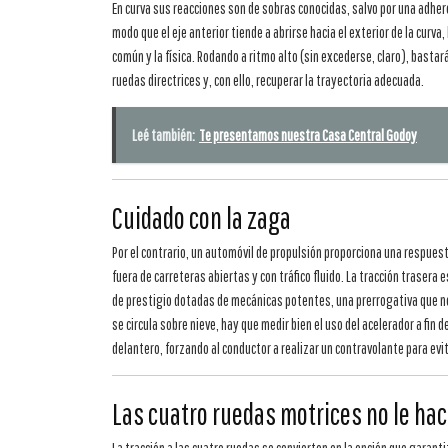
En curva sus reacciones son de sobras conocidas, salvo por una adheren
modo que el eje anterior tiende a abrirse hacia el exterior de la curva
común y la física. Rodando a ritmo alto (sin excederse, claro), bastar
ruedas directrices y, con ello, recuperar la trayectoria adecuada.
Leé también:
Te presentamos nuestra Casa Central Godoy
Cuidado con la zaga
Por el contrario, un automóvil de propulsión proporciona una respues
fuera de carreteras abiertas y con tráfico fluido. La tracción trasera
de prestigio dotadas de mecánicas potentes, una prerrogativa que no 
se circula sobre nieve, hay que medir bien el uso del acelerador a fin d
delantero, forzando al conductor a realizar un contravolante para evit
Las cuatro ruedas motrices no le ha