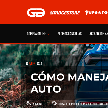
Skip
to
content
COMPRÁ ONLINE
PROMOS BANCARIAS
ACCESORIOS 4
22
JUNIO,
2020
CÓMO MANEJA
AUTO
NOVEDADES
FORMA DE CONDUCIR
,
NEUMATICOS
,
NIEVE
,
TRACCIO