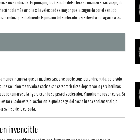
cia más reducida. En principio, los tracción delantera se inclinan al subviraje, de
, haciéndola más amplia si la velocidad es mayor que la sugerida por el sentido
á con reducir gradualmente la presión del acelerador para devolver el agarre a las
ta menos intuitiva, que en muchos casos se puede considerar divertida, pero sólo
 es una solución reservada a coches con características deportivas o para berlinas
debe tomarse a la ligera cuando se pisa el acelerador. Y mucho menos en curva. Si
e evitar el sobreviraje, acción en la que la zaga del coche busca adelantar al eje
ar salirse de la calzada.
cen invencible