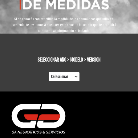
Si no conocés con exactitud la medida de los neumáticos que utiliza tu
vehículo, te invitamos a que uses este sencillo buscador que te permitirá
conocer esa información al instante.
SELECCIONAR AÑO > MODELO > VERSIÓN