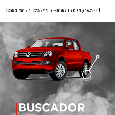
[contact-form-7 id=»1123677″ title=»Sumate al Día de la Mujer GA 2022″]