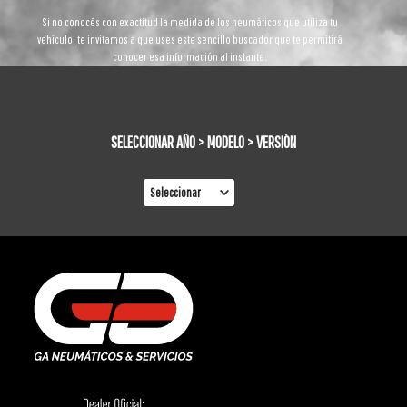
Si no conocés con exactitud la medida de los neumáticos que utiliza tu
vehículo, te invitamos a que uses este sencillo buscador que te permitirá
conocer esa información al instante.
SELECCIONAR AÑO > MODELO > VERSIÓN