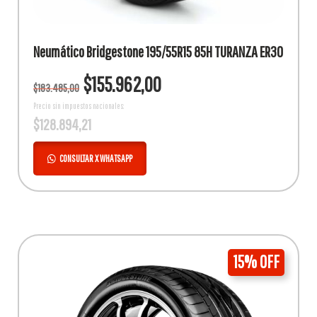
Neumático Bridgestone 195/55R15 85H TURANZA ER30
El
El
$
155.962,00
$
183.485,00
precio
precio
original
actual
Precio sin impuestos nacionales:
$
128.894,21
era:
es:
$183.485,00.
$155.962,00.
CONSULTAR X WHATSAPP
15% OFF