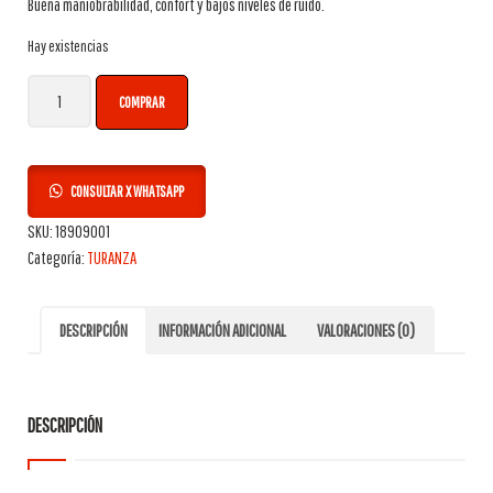
Buena maniobrabilidad, confort y bajos niveles de ruido.
Hay existencias
Neumático Bridgestone 225/45R17 94W TURANZA ER300 cantidad
COMPRAR
CONSULTAR X WHATSAPP
SKU:
18909001
Categoría:
TURANZA
DESCRIPCIÓN
INFORMACIÓN ADICIONAL
VALORACIONES (0)
DESCRIPCIÓN