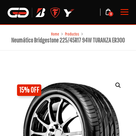
Skip
to
0
content
Home
Productos
Neumático Bridgestone 225/45R17 94W TURANZA ER300
15% OFF