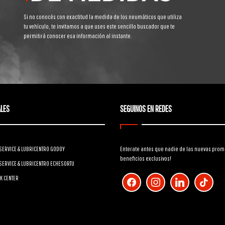
Si no conocés con exactitud la medida de los neumáticos que utiliza
tu vehículo, te invitamos a que uses este sencillo buscador que te
permitirá conocer esa información al instante.
LES
SEGUINOS EN REDES
SERVICE & LUBRICENTRO GODOY
Enterate antes que nadie de las nuevas prom
beneficios exclusivos!
SERVICE & LUBRICENTRO ECHESORTU
facebook
instagram
linkedin
tiktok
K CENTER