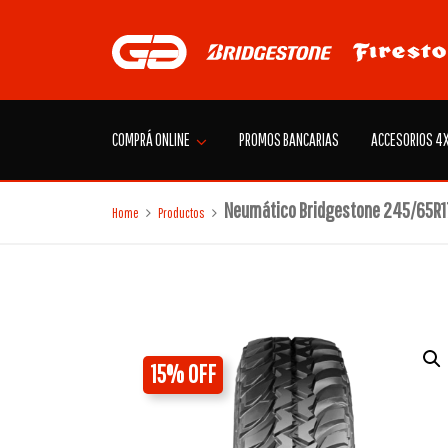
Skip
to
content
COMPRÁ ONLINE
PROMOS BANCARIAS
ACCESORIOS 4
Neumático Bridgestone 245/65R17
Home
Productos
15% OFF