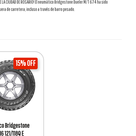
A CIUDAD DE ROSARIO! El neumático Bridgestone Dueler M/T 674 ha sido
uera de carretera, incluso a través de barro pesado.
15% OFF
o Bridgestone
6 121/118Q E