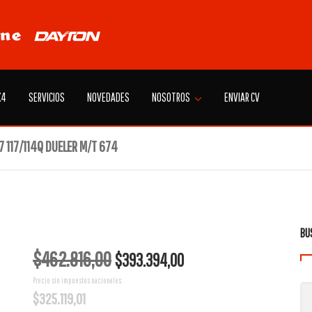
X4
SERVICIOS
NOVEDADES
NOSOTROS
ENVIAR CV
 117/114Q DUELER M/T 674
BU
El
El
$
462.816,00
$
393.394,00
precio
precio
original
actual
Precio sin impuestos nacionales:
$
325.119,01
era:
es:
$462.816,00.
$393.394,00.