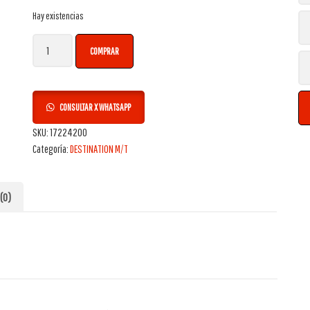
Hay existencias
Neumático Bridgestone 245/65R17 117/114Q DUELER M/T 674 cantidad
COMPRAR
CONSULTAR X WHATSAPP
SKU:
17224200
Categoría:
DESTINATION M/T
(0)