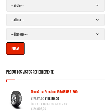
FILTRAR
PRODUCTOS VISTOS RECIENTEMENTE
Neumático Firestone 195/65R15 F-700
El
El
$
177.811,00
$
151.139,00
Precio sin impuestos nacionales:
precio
precio
$
124.908,26
original
actual