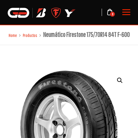
Skip
to
0
content
Neumático Firestone 175/70R14 84T F-600
Home
Productos