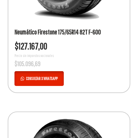
Neumático Firestone 175/65R14 82T F-600
$
127.167,00
Precio sin impuestos nacionales:
$
105.096,69
CONSULTAR X WHATSAPP