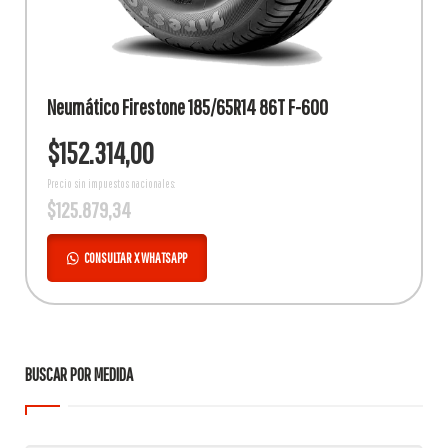
Neumático Firestone 185/65R14 86T F-600
$
152.314,00
Precio sin impuestos nacionales:
$
125.879,34
CONSULTAR X WHATSAPP
BUSCAR POR MEDIDA