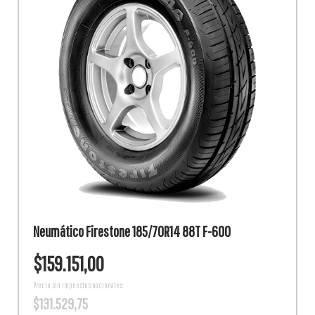
Neumático Firestone 185/70R14 88T F-600
$
159.151,00
Precio sin impuestos nacionales:
$
131.529,75