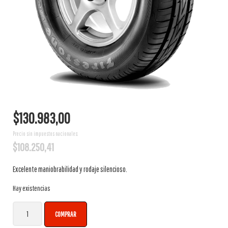
$
130.983,00
Precio sin impuestos nacionales:
$
108.250,41
Excelente maniobrabilidad y rodaje silencioso.
Hay existencias
Neumático Firestone 175/70R14 84T F-600 cantidad
COMPRAR