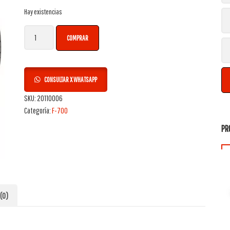
Hay existencias
Neumático Firestone 215/50 R17 F-700 + cantidad
COMPRAR
CONSULTAR X WHATSAPP
SKU:
20110006
Categoría:
F-700
PR
(0)