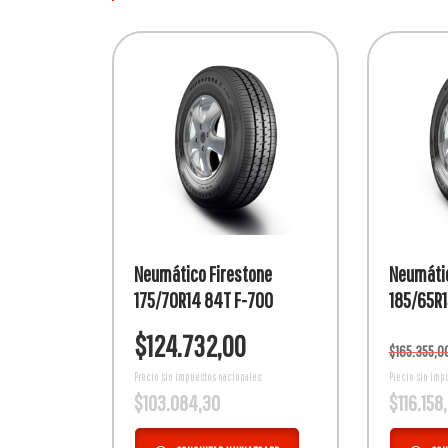
Neumático Firestone
Neumátic
175/70R14 84T F-700
185/65R1
$
124.732,00
$
165.355,0
Precio sin impuestos nacionales:
Precio sin imp
$
103.084,30
$
116.158