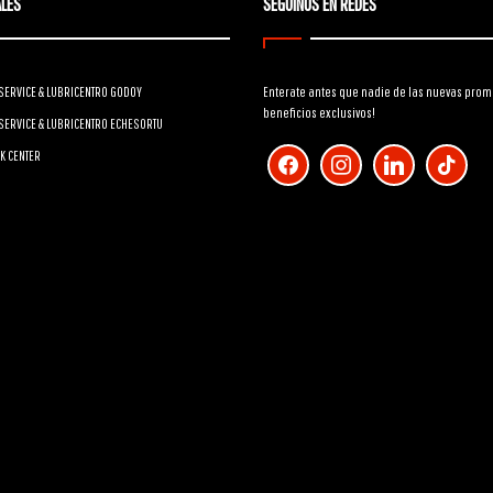
LES
SEGUINOS EN REDES
SERVICE & LUBRICENTRO GODOY
Enterate antes que nadie de las nuevas prom
beneficios exclusivos!
SERVICE & LUBRICENTRO ECHESORTU
facebook
instagram
linkedin
tiktok
K CENTER