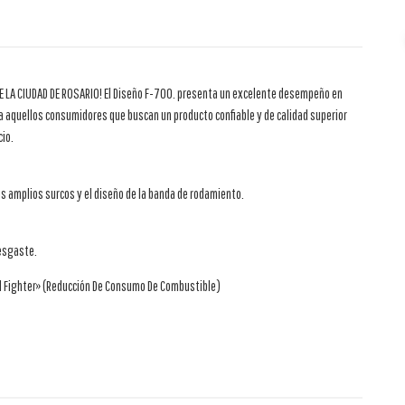
LA CIUDAD DE ROSARIO! El Diseño F-700. presenta un excelente desempeño en
ra aquellos consumidores que buscan un producto confiable y de calidad superior
cio.
s amplios surcos y el diseño de la banda de rodamiento.
desgaste.
el Fighter» (Reducción De Consumo De Combustible)