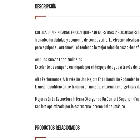
DESCRIPCIÓN
COLOCACIÓN SIN CARGO EN CUALQUIERA DE NUESTRAS 2 SUCURSALES DE 
frenado, durabilidad y economía de combustible. La elección ideal pa
para equipar su automóvil, obteniendo la mejor relación costo-benefi
Amplios Surcos Longitudinales
Excelente desempeño en mojado por el despeje de agua a través de lo
Alta Performance, A Través De Una Mejora En La Banda De Rodamiento
El mejor equilibrio entre tracción en mojado, eficiencia energética y 
Mejoras En La Estructura Interna Otorgando Un Confort Superior «Fu
Confort optimizado por la estructura interna del neumático.
PRODUCTOS RELACIONADOS