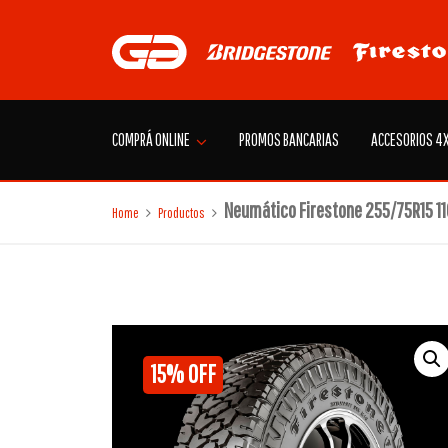
Skip
to
content
COMPRÁ ONLINE
PROMOS BANCARIAS
ACCESORIOS 4
Neumático Firestone 255/75R15 1
Home
Productos
15% OFF