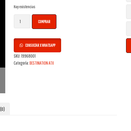
Hay existencias
Neumático Firestone 255/75R15 110S DESTINATION ATX cantidad
COMPRAR
CONSULTAR X WHATSAPP
SKU:
19968001
Categoría:
DESTINATION ATX
(0)