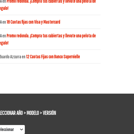
A
en
Promo redonda. ¡Compra tus cubiertas y llevate una pelota de
egalo!
A
en
18 Cuotas fijas con Visa y Mastercard
A
en
Promo redonda. ¡Compra tus cubiertas y llevate una pelota de
egalo!
duardo Azcurra
en
12 Cuotas Fijas con Banco Supervielle
LECCIONAR AÑO > MODELO > VERSIÓN