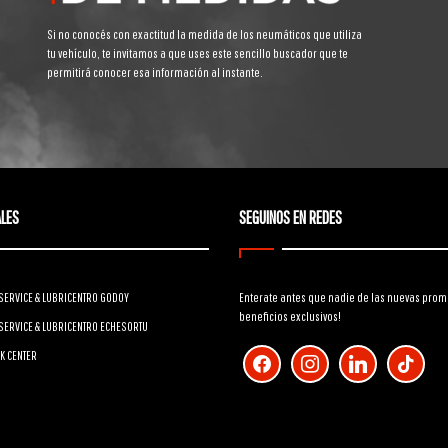
Si no conocés con exactitud la medida de los neumáticos que utiliza
tu vehículo, te invitamos a que uses este sencillo buscador que te
permitirá conocer esa información al instante.
LES
SEGUINOS EN REDES
SERVICE & LUBRICENTRO GODOY
Enterate antes que nadie de las nuevas prom
beneficios exclusivos!
SERVICE & LUBRICENTRO ECHESORTU
facebook
instagram
linkedin
tiktok
K CENTER