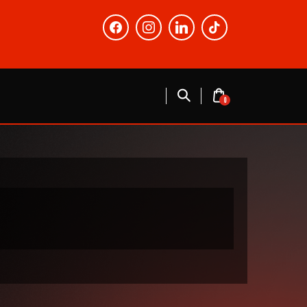
facebook
instagram
linkedin
tiktok
0