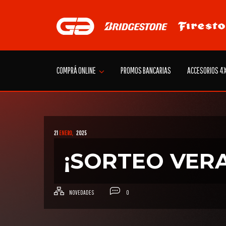
Skip
to
content
COMPRÁ ONLINE
PROMOS BANCARIAS
ACCESORIOS 4
21
ENERO,
2025
¡SORTEO VER
NOVEDADES
0