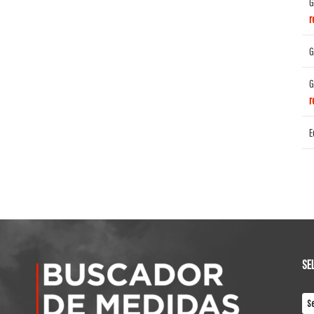
G
r
G
G
r
E
SE