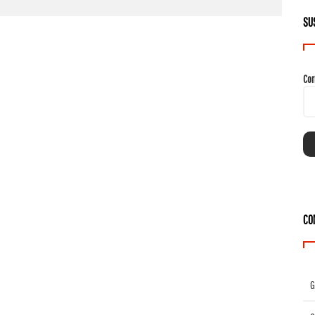
SU
Cor
CO
G