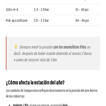
SUV o 4×4
2.4 – 2.8 bar
35 – 40 psi
Pick-up o utilitario
2.8 – 3.2 bar
40 – 46 psi
Siempre medí la presión
con los neumáticos fríos
, es
decir, después de haber estado detenido al menos 2 horas
o antes de recorrer más de 3 km.
¿Cómo afecta la estación del año?
Los cambios de temperatura influyen directamente en la presión del aire dentro
de las cubiertas:
Invierno / frío
: el aire se contrae, la presión
baja
.