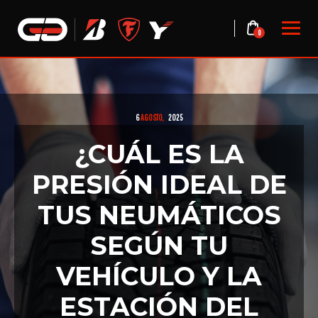
Skip
to
0
content
6
AGOSTO,
2025
¿CUÁL ES LA
PRESIÓN IDEAL DE
TUS NEUMÁTICOS
SEGÚN TU
VEHÍCULO Y LA
ESTACIÓN DEL