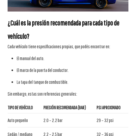
¿Cuál es la presión recomendada para cada tipo de
vehículo?
Cada vehículo tiene especificaciones propias, que podés encontrar en:
El manual del auto.
El marco de la puerta del conductor.
La tapa del tanque de combustible.
Sin embargo, estas son referencias generales:
TIPO DE VEHÍCULO
PRESIÓN RECOMENDADA (BAR)
PSI APROXIMADO
Auto pequeño
2.0 – 2.2 bar
29 – 32 psi
Sedán / mediano
2.2 – 2.5 bar
32 – 36 psi