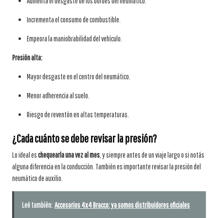
Aumenta el desgaste de los bordes del neumático.
Incrementa el consumo de combustible.
Empeora la maniobrabilidad del vehículo.
Presión alta:
Mayor desgaste en el centro del neumático.
Menor adherencia al suelo.
Riesgo de reventón en altas temperaturas.
¿Cada cuánto se debe revisar la presión?
Lo ideal es
chequearla una vez al mes
, y siempre antes de un viaje largo o si notás
alguna diferencia en la conducción. También es importante revisar la presión del
neumático de auxilio.
Leé también:
Accesorios 4x4 Bracco: ya somos distribuidores oficiales