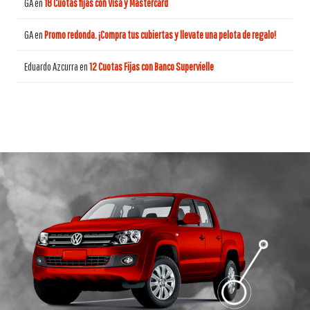
GA
en
18 Cuotas fijas con Visa y Mastercard
GA
en
Promo redonda. ¡Compra tus cubiertas y llevate una pelota de regalo!
Eduardo Azcurra
en
12 Cuotas Fijas con Banco Supervielle