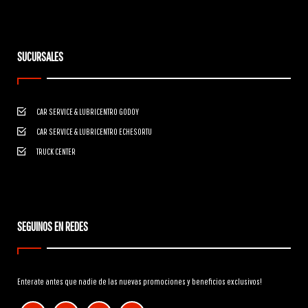
SUCURSALES
CAR SERVICE & LUBRICENTRO GODOY
CAR SERVICE & LUBRICENTRO ECHESORTU
TRUCK CENTER
SEGUINOS EN REDES
Enterate antes que nadie de las nuevas promociones y beneficios exclusivos!
facebook
instagram
linkedin
tiktok