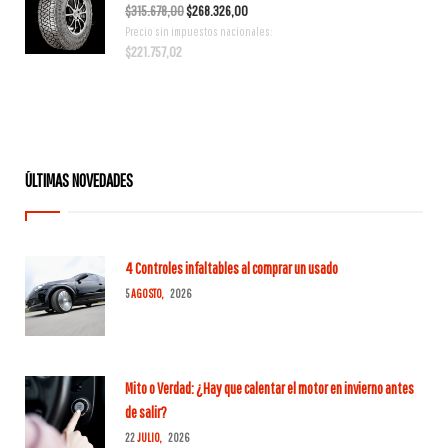
El
El
$
315.678,00
$
268.326,00
Precio sin impuestos nacionales:
precio
precio
$
221.757,02
original
actual
era:
es:
$315.678,00.
$268.326,00.
ÚLTIMAS NOVEDADES
4 Controles infaltables al comprar un usado
5
AGOSTO,
2026
Mito o Verdad: ¿Hay que calentar el motor en invierno antes
de salir?
22
JULIO,
2026