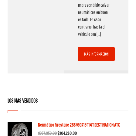
imprescindible calzar
neumáticos en buen
estado. En caso
contrario, hasta el
vehículo con
[…]
MÁS INFORMACIÓN
LOS MÁS VENDIDOS
Neumático Firestone 265/60R18 114T DESTINATION ATX
El
El
$
357.953,00
$
304.260,00