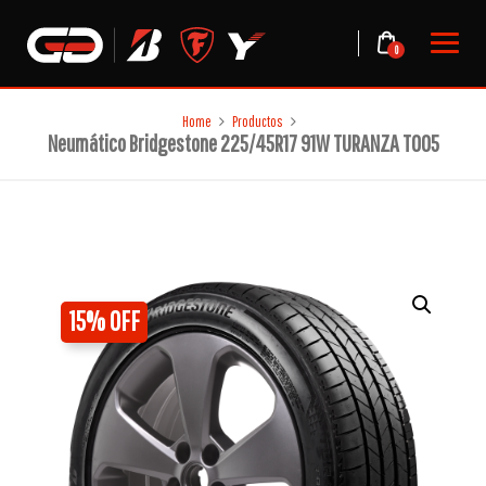
Skip
to
0
content
Home
Productos
Neumático Bridgestone 225/45R17 91W TURANZA T005
15% OFF