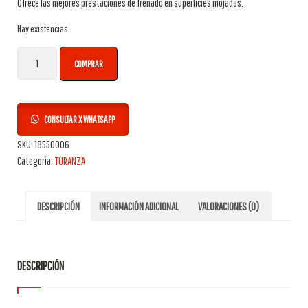
Ofrece las mejores prestaciones de frenado en superficies mojadas.
Hay existencias
Neumático Bridgestone 225/45R17 91W TURANZA T005 cantidad
COMPRAR
CONSULTAR X WHATSAPP
SKU:
18550006
Categoría:
TURANZA
DESCRIPCIÓN
INFORMACIÓN ADICIONAL
VALORACIONES (0)
DESCRIPCIÓN