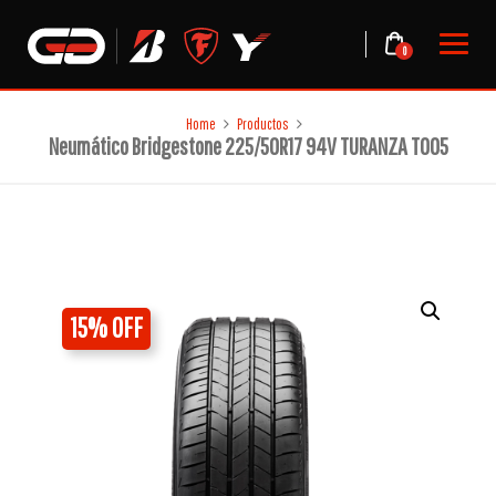
Skip
to
0
content
Home
Productos
Neumático Bridgestone 225/50R17 94V TURANZA T005
15% OFF