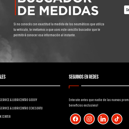
Si no conocés con exactitud la medida de los neumáticos que utiliza
tu vehículo, te invitamos a que uses este sencillo buscador que te
permitirá conocer esa información al instante.
LES
SEGUINOS EN REDES
SERVICE & LUBRICENTRO GODOY
Enterate antes que nadie de las nuevas prom
beneficios exclusivos!
SERVICE & LUBRICENTRO ECHESORTU
facebook
instagram
linkedin
tiktok
K CENTER