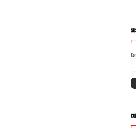
SU
Cor
CO