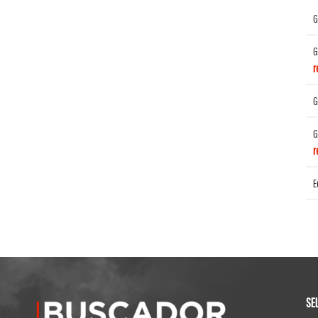
G
G
r
G
G
r
E
SE