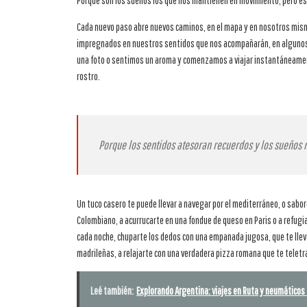
Porque son los sueños los que nos mantienen en movimiento, pero e
Cada nuevo paso abre nuevos caminos, en el mapa y en nosotros mis
impregnados en nuestros sentidos que nos acompañarán, en algunos 
una foto o sentimos un aroma y comenzamos a viajar instantáneamen
rostro.
Porque los sentidos atesoran recuerdos y los sueños 
Un tuco casero te puede llevar a navegar por el mediterráneo, o sabore
Colombiano, a acurrucarte en una fondue de queso en Paris o a refugia
cada noche, chuparte los dedos con una empanada jugosa, que te lleva 
madrileñas, a relajarte con una verdadera pizza romana que te telet
Leé también:
Explorando Argentina: viajes en Ruta y neumático