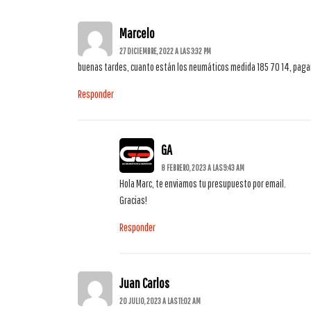
Marcelo
27 DICIEMBRE, 2022 A LAS 3:32 PM
buenas tardes, cuanto están los neumáticos medida 185 70 14, pagan
Responder
GA
8 FEBRERO, 2023 A LAS 9:43 AM
Hola Marc, te enviamos tu presupuesto por email.
Gracias!
Responder
Juan Carlos
20 JULIO, 2023 A LAS 11:02 AM