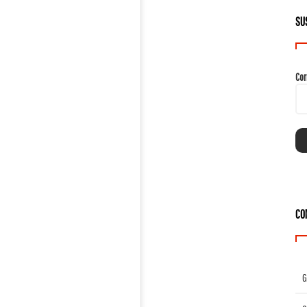
SU
Cor
CO
G