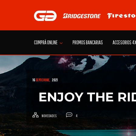
Skip
to
content
COMPRÁ ONLINE
PROMOS BANCARIAS
ACCESORIOS 4
16
SEPTIEMBRE,
2021
ENJOY THE RI
NOVEDADES
4