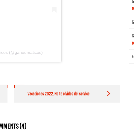
G
r
G
G
r
ticos (@ganeumaticos)
E
Vacaciones 2022: No te olvides del service
MMENTS (4)