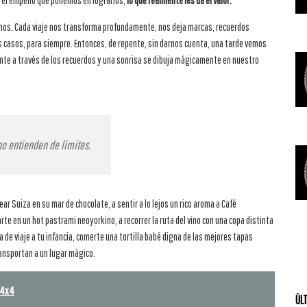
s el empeño que ponemos en lograrlos,
lo que realmente les da el valor.
mos. Cada viaje nos transforma profundamente, nos deja marcas, recuerdos
casos, para siempre. Entonces, de repente, sin darnos cuenta, una tarde vemos
te a través de los recuerdos y una sonrisa se dibuja mágicamente en nuestro
no entienden de límites.
ar Suiza en su mar de chocolate, a sentir a lo lejos un rico aroma a Café
rte en un hot pastrami neoyorkino, a recorrer la ruta del vino con una copa distinta
de viaje a tu infancia, comerte una tortilla babé digna de las mejores tapas
ransportan a un lugar mágico.
s 4x4
ÚL