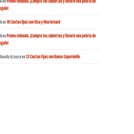
A
en
Promo redonda. ¡Compra tus cubiertas y llevate una pelota de
egalo!
A
en
18 Cuotas fijas con Visa y Mastercard
A
en
Promo redonda. ¡Compra tus cubiertas y llevate una pelota de
egalo!
duardo Azcurra
en
12 Cuotas Fijas con Banco Supervielle