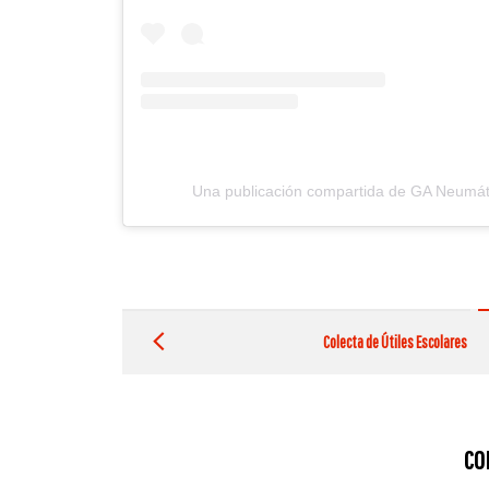
Una publicación compartida de GA Neumá
Post
navigation
Colecta de Útiles Escolares
CO