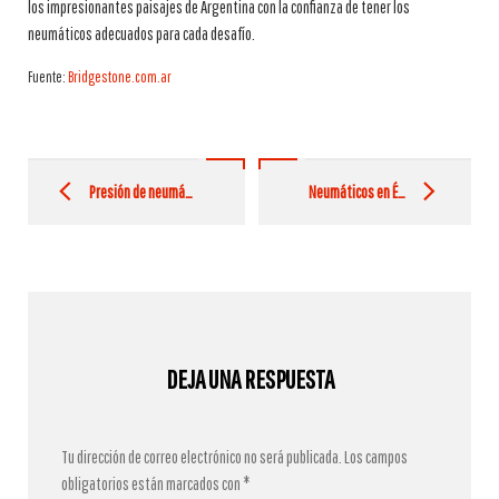
los impresionantes paisajes de Argentina con la confianza de tener los
neumáticos adecuados para cada desafío.
Fuente:
Bridgestone.com.ar
Post
navigation
Presión de neumáticos adecuada para tu auto
Neumáticos en Época de Lluvias: Funcionamiento y Cuidado
DEJA UNA RESPUESTA
Tu dirección de correo electrónico no será publicada.
Los campos
obligatorios están marcados con
*