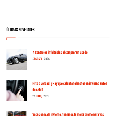
era:
es:
$315.678,00.
$268.326,00.
ÚLTIMAS NOVEDADES
4 Controles infaltables al comprar un usado
5
AGOSTO,
2026
Mito o Verdad: ¿Hay que calentar el motor en invierno antes
de salir?
22
JULIO,
2026
Vacaciones de invierno: tenemos la mejor promo para vos