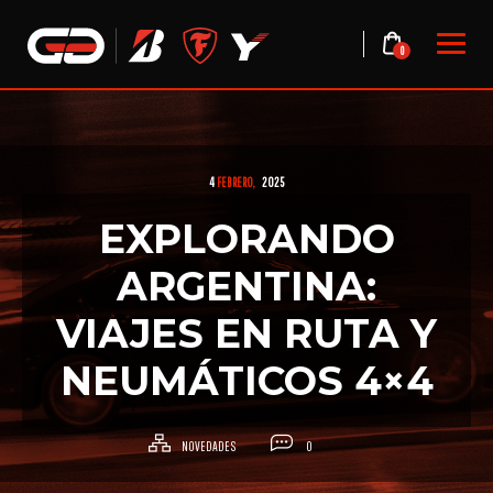
Skip
to
0
content
4
FEBRERO,
2025
EXPLORANDO
ARGENTINA:
VIAJES EN RUTA Y
NEUMÁTICOS 4×4
NOVEDADES
0