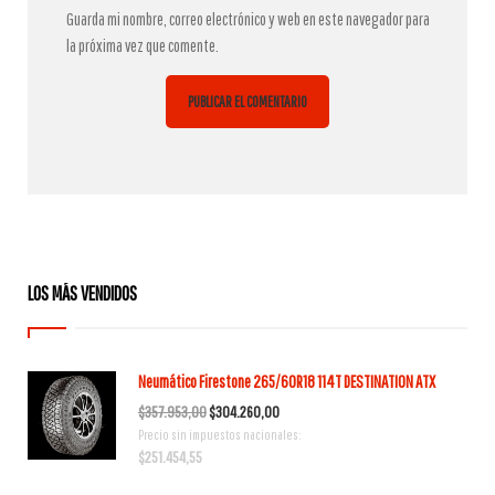
Guarda mi nombre, correo electrónico y web en este navegador para
la próxima vez que comente.
LOS MÁS VENDIDOS
Neumático Firestone 265/60R18 114T DESTINATION ATX
El
El
$
357.953,00
$
304.260,00
Precio sin impuestos nacionales:
precio
precio
$
251.454,55
original
actual
era:
es: