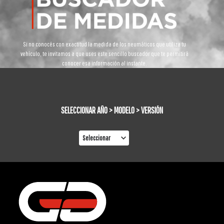
Si no conocés con exactitud la medida de los neumáticos que utiliza tu
vehículo, te invitamos a que uses este sencillo buscador que te permitirá
conocer esa información al instante.
SELECCIONAR AÑO > MODELO > VERSIÓN