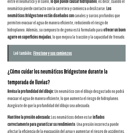
entre el neumático y el suelo,
lo que puede causar hidroplaneo
, es decir, cuando el
neumático pierde contacto con la carretera y comienza a deslizarse.
Los
neumáticos Bridgestone están diseñados con
canales y surcos profundos que
permiten evacuar el agua de manera eficiente, reduciendo el riesgo de
hidroplaneo. Además, su compuesto de goma está formulado para
ofrecer un buen
agarre en superficies mojadas
, lo que mejora la tracción y la capacidad de frenado.
Leé también:
Firestone y sus comienzos
¿Cómo cuidar los neumáticos Bridgestone durante la
temporada de lluvias?
Revisa la profundidad del dibujo:
Un neumático con el dibujo desgastado no podrá
evacuar el agua de manera eficiente, lo que aumenta el riesgo de hidroplaneo.
Asegúrate de que la profundidad del dibujo sea adecuada.
Manténe la presión adecuada:
Los neumáticos deben estar
inflados
correctamente para garantizar su rendimiento
. Una presión incorrecta puede
afectar la eficiencia de la evacuación del agua y aumentar el riesgo de accidentes.