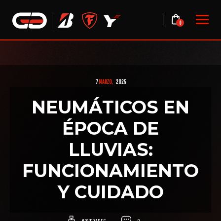
Skip
to
0
content
7
MARZO,
2025
NEUMÁTICOS EN
ÉPOCA DE
LLUVIAS:
FUNCIONAMIENTO
Y CUIDADO