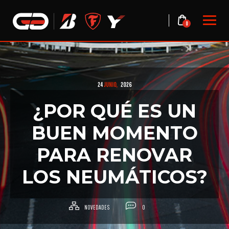
Skip
to
0
content
24
JUNIO,
2026
¿POR QUÉ ES UN
BUEN MOMENTO
PARA RENOVAR
LOS NEUMÁTICOS?
NOVEDADES
0