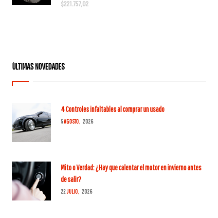
$
221.757,02
original
actual
era:
es:
$315.678,00.
$268.326,00.
ÚLTIMAS NOVEDADES
4 Controles infaltables al comprar un usado
5
AGOSTO,
2026
Mito o Verdad: ¿Hay que calentar el motor en invierno antes
de salir?
22
JULIO,
2026