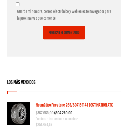
Guarda mi nombre, correo electrónico y web en este navegador para
la próxima vez que comente.
LOS MÁS VENDIDOS
Neumático Firestone 265/60R18 114T DESTINATION ATX
El
El
$
357.953,00
$
304.260,00
Precio sin impuestos nacionales:
precio
precio
$
251.454,55
original
actual