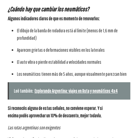
¿Cuándo hay que cambiar los neumáticos?
Algunos indicadores claros de que es momento de renovarlos:
El dibujo de la banda de rodadura está al límite (menos de 1,6 mm de
profundidad)
Aparecen grietas o deformaciones visibles en los laterales
El auto vibra o pierde estabilidad a velocidades normales
Los neumáticos tienen más de 5 años, aunque visualmente parezcan bien
Leé también:
Explorando Argentina: viajes en Ruta y neumáticos 4x4
Si reconocés alguna de estas señales, no conviene esperar. Y si
encima podés aprovechar un 10% de descuento, mejor todavía.
Las rutas argentinas son exigentes