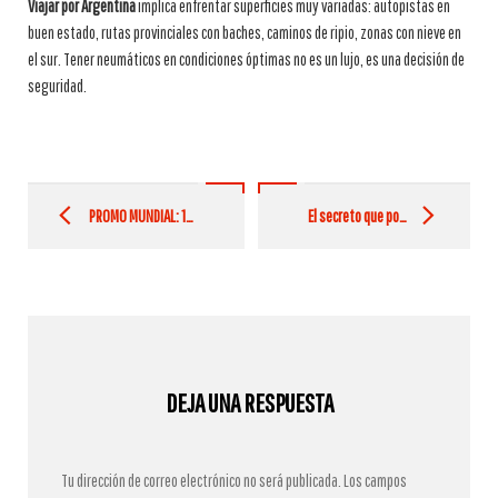
Viajar por Argentina
implica enfrentar superficies muy variadas: autopistas en
buen estado, rutas provinciales con baches, caminos de ripio, zonas con nieve en
el sur. Tener neumáticos en condiciones óptimas no es un lujo, es una decisión de
seguridad.
Post
navigation
PROMO MUNDIAL: 10% OFF EN NEUMÁTICOS BRIDGESTONE Y FIRESTONE MÁS PELOTA DE REGALO
El secreto que pocos conocen: Argentina es una potencia mundial en pick-ups
DEJA UNA RESPUESTA
Tu dirección de correo electrónico no será publicada.
Los campos