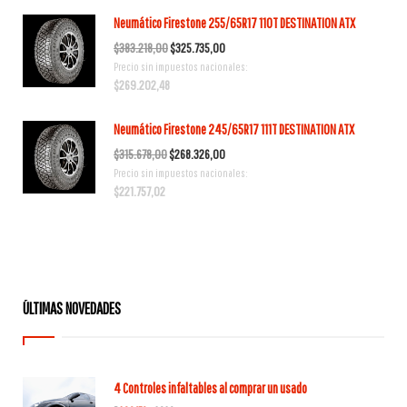
era:
es:
Neumático Firestone 255/65R17 110T DESTINATION ATX
$317.954,00.
$270.261,00.
El
El
$
383.218,00
$
325.735,00
Precio sin impuestos nacionales:
precio
precio
$
269.202,48
original
actual
era:
es:
Neumático Firestone 245/65R17 111T DESTINATION ATX
$383.218,00.
$325.735,00.
El
El
$
315.678,00
$
268.326,00
Precio sin impuestos nacionales:
precio
precio
$
221.757,02
original
actual
era:
es:
$315.678,00.
$268.326,00.
ÚLTIMAS NOVEDADES
4 Controles infaltables al comprar un usado