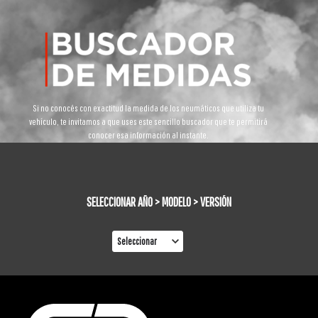
Si no conocés con exactitud la medida de los neumáticos que utiliza tu
vehículo, te invitamos a que uses este sencillo buscador que te permitirá
conocer esa información al instante.
SELECCIONAR AÑO > MODELO > VERSIÓN