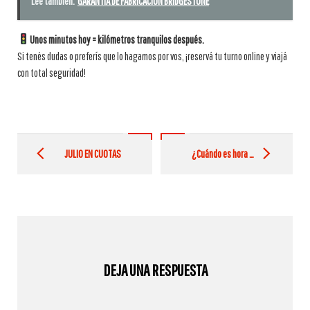
Leé también:
GARANTÍA DE FABRICACIÓN BRIDGESTONE
Unos minutos hoy = kilómetros tranquilos después.
Si tenés dudas o preferís que lo hagamos por vos, ¡reservá tu turno online y viajá
con total seguridad!
Post
navigation
JULIO EN CUOTAS
¿Cuándo es hora de rotar tus neumáticos?
DEJA UNA RESPUESTA