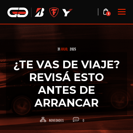
Skip
to
0
content
31
JULIO,
2025
¿TE VAS DE VIAJE?
REVISÁ ESTO
ANTES DE
ARRANCAR
NOVEDADES
0