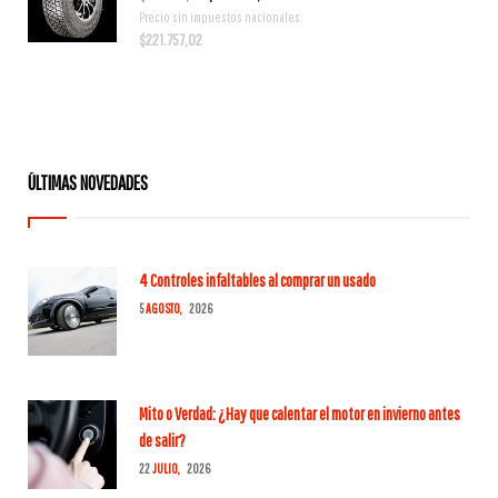
Precio sin impuestos nacionales:
precio
precio
$
221.757,02
original
actual
era:
es:
$315.678,00.
$268.326,00.
ÚLTIMAS NOVEDADES
4 Controles infaltables al comprar un usado
5
AGOSTO,
2026
Mito o Verdad: ¿Hay que calentar el motor en invierno antes
de salir?
22
JULIO,
2026