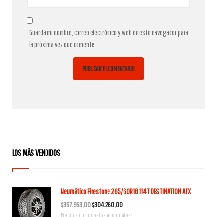
Guarda mi nombre, correo electrónico y web en este navegador para
la próxima vez que comente.
LOS MÁS VENDIDOS
Neumático Firestone 265/60R18 114T DESTINATION ATX
El
El
$
357.953,00
$
304.260,00
Precio sin impuestos nacionales:
precio
precio